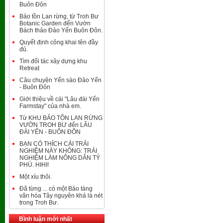
Buôn Đôn
Bảo tồn Lan rừng, từ Troh Bư
Botanic Garden đến Vườn
Bách thảo Đảo Yến Buôn Đôn.
Quyết định công khai tên đầy
đủ.
Tìm đối tác xây dựng khu
Retreat
Câu chuyện Yến sào Đảo Yến
- Buôn Đôn
Giới thiệu về cái "Lâu đài Yến
Farmstay" của nhà em.
Từ KHU BẢO TỒN LAN RỪNG
VƯỜN TROH BƯ đến LÂU
ĐÀI YẾN - BUÔN ĐÔN
BẠN CÓ THÍCH CÁI TRẢI
NGHIỆM NÀY KHÔNG: TRẢI
NGHIỆM LÀM NÔNG DÂN TỶ
PHÚ. HIHI!
Một xíu thôi.
Đã từng ... có một Bảo tàng
văn hóa Tây nguyên khá là nét
trong Troh Bư.
Bình luận mới nhất