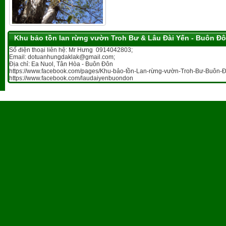
Khu bảo tồn lan rừng vườn Troh Bư & Lâu Đài Yến - Buôn Đ
Số điện thoại liên hệ: Mr Hưng 0914042803;
Email: dotuanhungdaklak@gmail.com;
Địa chỉ: Ea Nuol, Tân Hòa - Buôn Đôn
https://www.facebook.com/pages/Khu-bảo-tồn-Lan-rừng-vườn-Troh-Bư-Buôn-Đ
https://www.facebook.com/laudaiyenbuondon