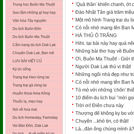
'Quả thần' khiến chanh, ớt 
Trung học Buôn Ma Thuột
Đào Nhật Tân giá trăm triệu
Sưu tầm những gì hay hay
Một mô hình Trang trại du 
Văn hóa Tây nguyên
Có nỗi nhớ mang tên Ban 
Du lịch Buôn Đôn
HÀ THỦ Ô TRẮNG
Du lịch Buôn Ma Thuột
Hihi. tại bài này hay quá n
Cẩm nang du lịch Dak Lak
Những bài thơ hay về Buô
Chuyện Dak Lak, Ban mê
Ơi, Buôn Ma Thuột! - Giới t
LƯU BÀI VIẾT CŨ
Người Dak Lak thú vị thật!
Ký ức sống
Những ngôi nhà đẹp như tr
Trang trại Heo rừng lai
Có nỗi nhớ mang tên Ban 
Trang trại gà rừng lai
Tò mò với những 'chốn' thi
Huyền thọai Ama Kông
10 điểm du lịch bụi "mời gọ
Thuốc lạ, mẹo hay
Trời ơi! Điên chưa này
Nói về hoa mai
Thượng đế không ky bo với 
Du lịch Homestay, Farmstay
Chuyện ...khó tin, có thật!
Voi Bản Đôn, Dak Lak
Là...đàn ông chúng mình à
Du lịch …đi về miền ký ức