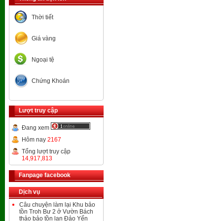
Thời tiết
Giá vàng
Ngoại tệ
Chứng Khoán
Lượt truy cập
Đang xem
Hôm nay
2167
Tổng lượt truy cập
14,917,813
Fanpage facebook
Dịch vụ
Câu chuyện làm lại Khu bảo
tồn Troh Bư 2 ở Vườn Bách
thảo bảo tồn lan Đảo Yến