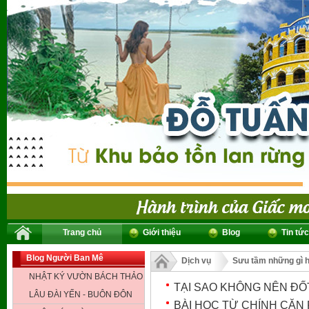
Trang chủ
Giới thiệu
Blog
Tin tức
Blog Người Ban Mê
Dịch vụ
Sưu tầm những gì 
NHẬT KÝ VƯỜN BÁCH THẢO
TẠI SAO KHÔNG NÊN ĐỐ
LÂU ĐÀI YẾN - BUÔN ĐÔN
BÀI HỌC TỪ CHÍNH CĂN