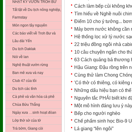
NHẬT KÝ VƯỜN TROH BƯ
Cách làm bếp củi không kh
Tất tật về Du lịch nông nghiệp,
Tìm hiểu về Nghề nuôi chi
Farmstay
Điểm 10 cho ý tưởng... bơm
Món ngon tây nguyên
Máy bơm nước không cần n
Các báo viết về Troh Bư và
Hệ thống lọc xử lý nước s
Lâu đài Yến
22 triệu đồng ngôi nhà cabi
Du lịch Daklak
10 câu chuyện ngắn cho thấ
Nói về lan
63 Cách quảng bá thương h
Nghệ thuật vườn rừng
Hậu Giang: Đậu rồng trên n
Ban mê xưa và nay
Cùng thử làm Chong Chón
Club 47 của tôi
'Có thờ có thiêng, có kiêng 
Du lịch các tỉnh
Những dấu hiệu bạn có thể
Cà phê và văn hóa cà phê
Nguyên tắc PHẢI biết khi đ
Chùa Bửu Thắng
Một mô hình đáng lưu ý nà
Ngày xưa …sinh hoạt đòan
Bếp cho người nghèo
Chế phẩm sinh học Bio-9 U
Lớp thờ sờ của tớ
Lá giang “lên ngôi”
Trà bờm, Giang còi