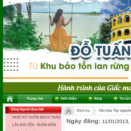
Trang chủ
Giới thiệu
Blog
Tin tức
Blog Người Ban Mê
Dịch vụ
Văn hóa Tây nguyê
NHẬT KÝ VƯỜN BÁCH THẢO
Ngày đăng:
11/01/2013,
LÂU ĐÀI YẾN - BUÔN ĐÔN