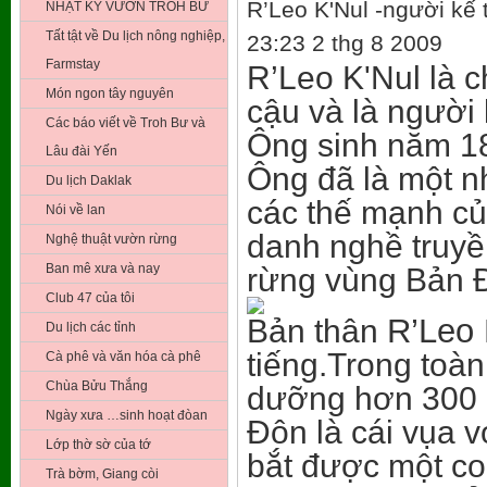
R’Leo K'Nul -người kế 
NHẬT KÝ VƯỜN TROH BƯ
Tất tật về Du lịch nông nghiệp,
23:23 2 thg 8 2009
Farmstay
R’Leo K'Nul là c
Món ngon tây nguyên
cậu và là người 
Các báo viết về Troh Bư và
Ông sinh năm 18
Lâu đài Yến
Ông đã là một nh
Du lịch Daklak
các thế mạnh củ
Nói về lan
danh nghề truyề
Nghệ thuật vườn rừng
Ban mê xưa và nay
rừng vùng Bản Đ
Club 47 của tôi
R’Leo 
Bản thân
Du lịch các tỉnh
tiếng.Trong toàn
Cà phê và văn hóa cà phê
Chùa Bửu Thắng
dưỡng hơn 300 
Ngày xưa …sinh hoạt đòan
Đôn là cái vụa v
Lớp thờ sờ của tớ
bắt được một c
Trà bờm, Giang còi