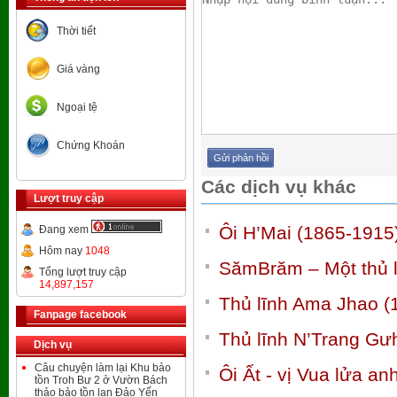
Thời tiết
Giá vàng
Ngoại tệ
Chứng Khoán
Các dịch vụ khác
Lượt truy cập
Ôi H’Mai (1865-1915
Đang xem
Hôm nay
1048
SămBrăm – Một thủ 
Tổng lượt truy cập
14,897,157
Thủ lĩnh Ama Jhao (
Fanpage facebook
Thủ lĩnh N’Trang Gư
Dịch vụ
Câu chuyện làm lại Khu bảo
Ôi Ất - vị Vua lửa a
tồn Troh Bư 2 ở Vườn Bách
thảo bảo tồn lan Đảo Yến