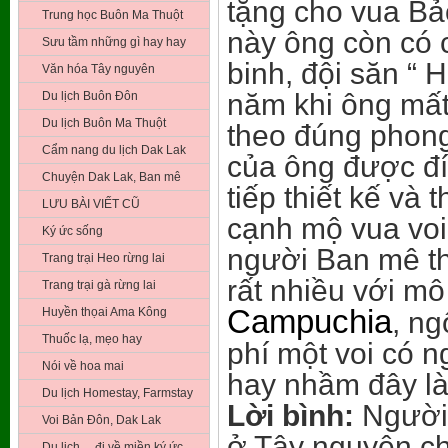
tặng cho vua Bả
Trung học Buôn Ma Thuột
này ông còn có 
Sưu tầm những gì hay hay
binh, đội săn “
Văn hóa Tây nguyên
năm khi ông mất
Du lịch Buôn Đôn
Du lịch Buôn Ma Thuột
theo đúng phong
Cẩm nang du lịch Dak Lak
của ông được đí
Chuyện Dak Lak, Ban mê
tiếp thiết kế và
LƯU BÀI VIẾT CŨ
cạnh mộ vua vo
Ký ức sống
người Ban mê th
Trang trại Heo rừng lai
rất nhiều với mô
Trang trại gà rừng lai
Campuchia
Huyền thọai Ama Kông
, ng
Thuốc lạ, mẹo hay
phí một voi có n
Nói về hoa mai
hay nhầm đây là
Du lịch Homestay, Farmstay
Lời bình:
Người 
Voi Bản Đôn, Dak Lak
ở Tây nguyên c
Du lịch …đi về miền ký ức