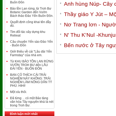
Buôn Đôn
Anh hùng Núp- Cây c
Bảo tồn Lan rừng, từ Troh Bư
Botanic Garden đến Vườn
Thầy giáo Y Jút – M
Bách thảo Đảo Yến Buôn Đôn.
Quyết định công khai tên đầy
Nơ Trang lơn - Ngườ
đủ.
Tìm đối tác xây dựng khu
N' Thu K’Nul -Khunj
Retreat
Câu chuyện Yến sào Đảo Yến
Bến nước ở Tây ngu
- Buôn Đôn
Giới thiệu về cái "Lâu đài Yến
Farmstay" của nhà em.
Từ KHU BẢO TỒN LAN RỪNG
VƯỜN TROH BƯ đến LÂU
ĐÀI YẾN - BUÔN ĐÔN
BẠN CÓ THÍCH CÁI TRẢI
NGHIỆM NÀY KHÔNG: TRẢI
NGHIỆM LÀM NÔNG DÂN TỶ
PHÚ. HIHI!
Một xíu thôi.
Đã từng ... có một Bảo tàng
văn hóa Tây nguyên khá là nét
trong Troh Bư.
Bình luận mới nhất