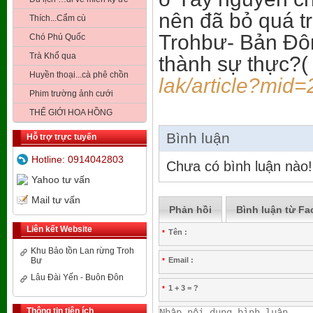
nên đã bỏ quá t
Thích...Cẩm cù
Trohbư- Bản Đôn
Chó Phú Quốc
Trà Khổ qua
thành sự thực?(
Huyền thoại...cà phê chồn
lak/article?mid
Phim trường ảnh cưới
THẾ GIỚI HOA HỒNG
Bình luận
Hỗ trợ trực tuyến
Hotline: 0914042803
Chưa có bình luận nào!
Yahoo tư vấn
Mail tư vấn
Phản hồi
Bình luận từ F
Liên kết Website
Tên :
*
Khu Bảo tồn Lan rừng Troh
Bư
Email :
*
Lâu Đài Yến - Buôn Đôn
1 + 3 = ?
*
Thông tin tiện ích