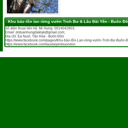
Khu bảo tồn lan rừng vườn Troh Bư & Lâu Đài Yến - Buôn Đ
Số điện thoại liên hệ: Mr Hưng 0914042803;
Email: dotuanhungdaklak@gmail.com;
Địa chỉ: Ea Nuol, Tân Hòa - Buôn Đôn
https://www.facebook.com/pages/Khu-bảo-tồn-Lan-rừng-vườn-Troh-Bư-Buôn-Đ
https://www.facebook.com/laudaiyenbuondon