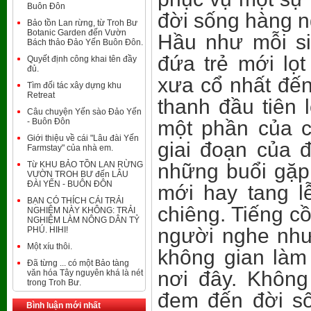
Buôn Đôn
đời sống hàng n
Bảo tồn Lan rừng, từ Troh Bư
Botanic Garden đến Vườn
Hầu như mỗi si
Bách thảo Đảo Yến Buôn Đôn.
đứa trẻ mới lọt
Quyết định công khai tên đầy
đủ.
xưa cổ nhất đế
Tìm đối tác xây dựng khu
Retreat
thanh đầu tiên 
Câu chuyện Yến sào Đảo Yến
- Buôn Đôn
một phần của c
Giới thiệu về cái "Lâu đài Yến
giai đoạn của 
Farmstay" của nhà em.
Từ KHU BẢO TỒN LAN RỪNG
những buổi gặp
VƯỜN TROH BƯ đến LÂU
ĐÀI YẾN - BUÔN ĐÔN
mới hay tang l
BẠN CÓ THÍCH CÁI TRẢI
chiêng. Tiếng c
NGHIỆM NÀY KHÔNG: TRẢI
NGHIỆM LÀM NÔNG DÂN TỶ
người nghe như
PHÚ. HIHI!
Một xíu thôi.
không gian làm
Đã từng ... có một Bảo tàng
nơi đây. Không
văn hóa Tây nguyên khá là nét
trong Troh Bư.
đem đến đời s
Bình luận mới nhất