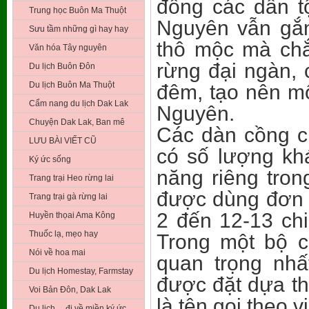
đồng các dân t
Trung học Buôn Ma Thuột
Nguyên vẫn gắn
Sưu tầm những gì hay hay
thô mộc mà chắc
Văn hóa Tây nguyên
rừng đại ngàn, 
Du lịch Buôn Đôn
Du lịch Buôn Ma Thuột
đêm, tạo nên m
Cẩm nang du lịch Dak Lak
Nguyên.
Chuyện Dak Lak, Ban mê
Các dàn cồng c
LƯU BÀI VIẾT CŨ
có số lượng k
Ký ức sống
năng riêng tron
Trang trại Heo rừng lai
được dùng đơn l
Trang trại gà rừng lai
2 đến 12-13 chi
Huyền thọai Ama Kông
Thuốc lạ, mẹo hay
Trong một bộ c
Nói về hoa mai
quan trọng nhấ
Du lịch Homestay, Farmstay
được đặt dựa th
Voi Bản Đôn, Dak Lak
là tên gọi theo v
Du lịch …đi về miền ký ức