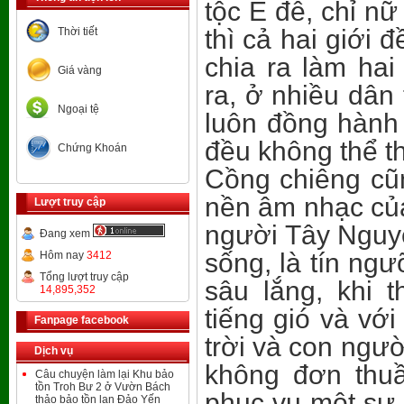
tộc Ê đê, chỉ n
thì cả hai giới
Thời tiết
chia ra làm hai
Giá vàng
ra, ở nhiều dân
Ngoại tệ
luôn đồng hành
đều không thể th
Chứng Khoán
Cồng chiêng cũn
nền âm nhạc của
Lượt truy cập
người Tây Nguyê
Đang xem
sống, là tín ng
Hôm nay
3412
Tổng lượt truy cập
sâu lắng, khi t
14,895,352
tiếng gió và với
Fanpage facebook
trời và con ngư
Dịch vụ
không đơn thu
Câu chuyện làm lại Khu bảo
tồn Troh Bư 2 ở Vườn Bách
phục vụ một sự k
thảo bảo tồn lan Đảo Yến