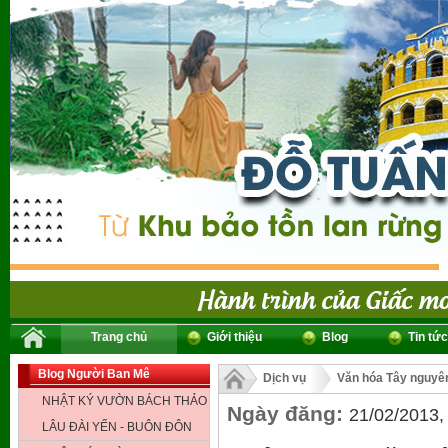
Trang chủ
Giới thiệu
Blog
Tin tức
Blog Người Ban Mê
Dịch vụ
Văn hóa Tây nguyê
NHẬT KÝ VƯỜN BÁCH THẢO
Ngày đăng:
21/02/2013,
LÂU ĐÀI YẾN - BUÔN ĐÔN