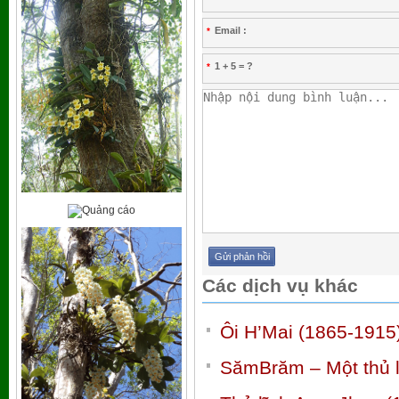
Email :
*
1 + 5 = ?
*
Các dịch vụ khác
Ôi H’Mai (1865-1915
SămBrăm – Một thủ 