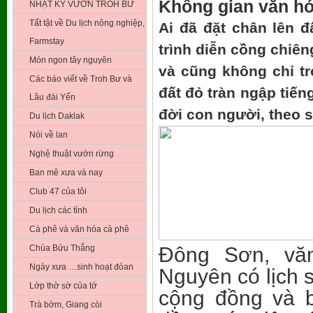
Không gian văn h
NHẬT KÝ VƯỜN TROH BƯ
Tất tật về Du lịch nông nghiệp,
Ai đã đặt chân lên 
Farmstay
trình diễn cồng chiê
Món ngon tây nguyên
và cũng không chỉ t
Các báo viết về Troh Bư và
đất đỏ tràn ngập tiế
Lâu đài Yến
đời con người, theo 
Du lịch Daklak
Nói về lan
Nghệ thuật vườn rừng
Ban mê xưa và nay
Club 47 của tôi
Du lịch các tỉnh
Cà phê và văn hóa cà phê
Chùa Bửu Thắng
Đông Sơn, vă
Ngày xưa …sinh hoạt đòan
Nguyên có lịch s
Lớp thờ sờ của tớ
cộng đồng và 
Trà bờm, Giang còi