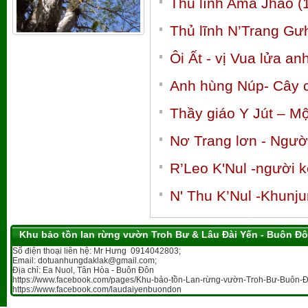
Thủ lĩnh Ama Jhao (
Thủ lĩnh N’Trang Gư
Ôi Ất - vị Vua lửa a
Anh hùng Núp- Cây c
Thầy giáo Y Jút – M
Nơ Trang lơn - Ngườ
R’Leo K'Nul -người k
N' Thu K’Nul -Khunj
Khu bảo tồn lan rừng vườn Troh Bư & Lâu Đài Yến - Buôn Đ
Số điện thoại liên hệ: Mr Hưng 0914042803;
Email: dotuanhungdaklak@gmail.com;
Địa chỉ: Ea Nuol, Tân Hòa - Buôn Đôn
https://www.facebook.com/pages/Khu-bảo-tồn-Lan-rừng-vườn-Troh-Bư-Buôn-Đ
https://www.facebook.com/laudaiyenbuondon