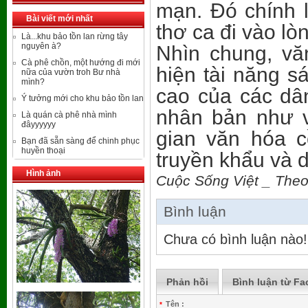
mạn. Đó chính 
Bài viết mới nhất
thơ ca đi vào lò
Là...khu bảo tồn lan rừng tây
nguyên à?
Nhìn chung, vă
Cà phê chồn, một hướng đi mới
hiện tài năng s
nữa của vườn troh Bư nhà
mình?
cao của các dân
Ý tưởng mới cho khu bảo tồn lan
nhân bản như 
Là quán cà phê nhà mình
đâyyyyyy
gian văn hóa c
Bạn đã sẵn sàng để chinh phục
huyền thoại
truyền khẩu và d
Hình ảnh
Cuộc Sống Việt _ The
Bình luận
Chưa có bình luận nào!
Phản hồi
Bình luận từ F
Tên :
*