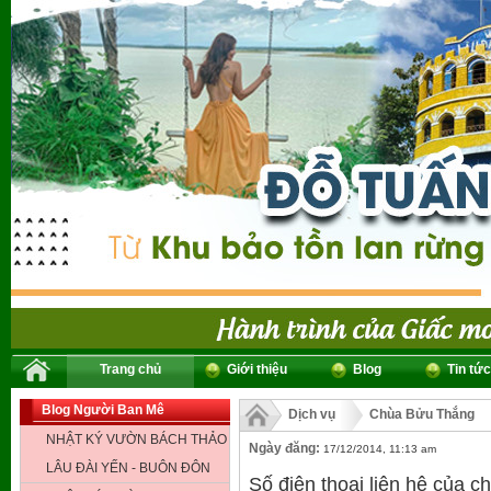
Trang chủ
Giới thiệu
Blog
Tin tức
Blog Người Ban Mê
Dịch vụ
Chùa Bửu Thắng
NHẬT KÝ VƯỜN BÁCH THẢO
Ngày đăng:
17/12/2014, 11:13 am
LÂU ĐÀI YẾN - BUÔN ĐÔN
Số điện thoại liên hệ của 