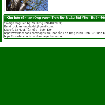
Khu bảo tồn lan rừng vườn Troh Bư & Lâu Đài Yến - Buôn Đ
Số điện thoại liên hệ: Mr Hưng 0914042803;
Email: dotuanhungdaklak@gmail.com;
Địa chỉ: Ea Nuol, Tân Hòa - Buôn Đôn
https://www.facebook.com/pages/Khu-bảo-tồn-Lan-rừng-vườn-Troh-Bư-Buôn-Đ
https://www.facebook.com/laudaiyenbuondon