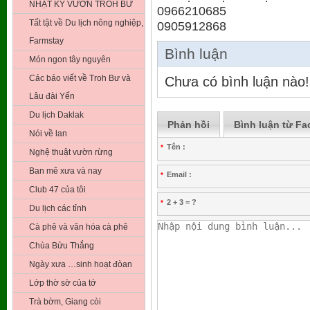
NHẬT KÝ VƯỜN TROH BƯ
0966210685
Tất tật về Du lịch nông nghiệp,
0905912868
Farmstay
Bình luận
Món ngon tây nguyên
Các báo viết về Troh Bư và
Chưa có bình luận nào!
Lâu đài Yến
Du lịch Daklak
Phản hồi
Bình luận từ F
Nói về lan
Tên :
*
Nghệ thuật vườn rừng
Ban mê xưa và nay
Email :
*
Club 47 của tôi
2 + 3 = ?
*
Du lịch các tỉnh
Cà phê và văn hóa cà phê
Chùa Bửu Thắng
Ngày xưa …sinh hoạt đòan
Lớp thờ sờ của tớ
Trà bờm, Giang còi