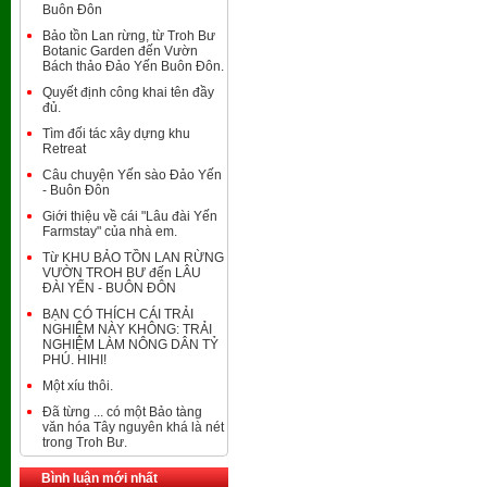
Buôn Đôn
Bảo tồn Lan rừng, từ Troh Bư
Botanic Garden đến Vườn
Bách thảo Đảo Yến Buôn Đôn.
Quyết định công khai tên đầy
đủ.
Tìm đối tác xây dựng khu
Retreat
Câu chuyện Yến sào Đảo Yến
- Buôn Đôn
Giới thiệu về cái "Lâu đài Yến
Farmstay" của nhà em.
Từ KHU BẢO TỒN LAN RỪNG
VƯỜN TROH BƯ đến LÂU
ĐÀI YẾN - BUÔN ĐÔN
BẠN CÓ THÍCH CÁI TRẢI
NGHIỆM NÀY KHÔNG: TRẢI
NGHIỆM LÀM NÔNG DÂN TỶ
PHÚ. HIHI!
Một xíu thôi.
Đã từng ... có một Bảo tàng
văn hóa Tây nguyên khá là nét
trong Troh Bư.
Bình luận mới nhất