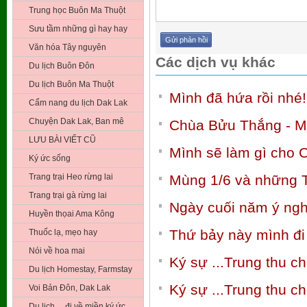
Trung học Buôn Ma Thuột
Sưu tầm những gì hay hay
Văn hóa Tây nguyên
Các dịch vụ khác
Du lịch Buôn Đôn
Du lịch Buôn Ma Thuột
Mình đã hứa rồi nhé!
Cẩm nang du lịch Dak Lak
Chuyện Dak Lak, Ban mê
Chùa Bửu Thắng - Mộ
LƯU BÀI VIẾT CŨ
Mình sẽ làm gì cho 
Ký ức sống
Trang trại Heo rừng lai
Mùng 1/6 và những Th
Trang trại gà rừng lai
Ngày cuối năm ý ngh
Huyền thọai Ama Kông
Thứ bảy này mình đ
Thuốc lạ, mẹo hay
Nói về hoa mai
Ký sự ...Trung thu 
Du lịch Homestay, Farmstay
Ký sự ...Trung thu 
Voi Bản Đôn, Dak Lak
Du lịch …đi về miền ký ức