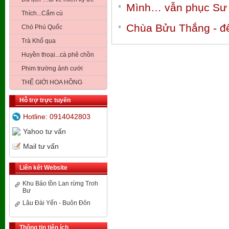
Mình… vẫn phục Sư
Thích...Cẩm cù
Chùa Bửu Thắng - đế
Chó Phú Quốc
Trà Khổ qua
Huyền thoại...cà phê chồn
Phim trường ảnh cưới
THẾ GIỚI HOA HỒNG
Hỗ trợ trực tuyến
Hotline: 0914042803
Yahoo tư vấn
Mail tư vấn
Liên kết Website
Khu Bảo tồn Lan rừng Troh
Bư
Lâu Đài Yến - Buôn Đôn
Thông tin tiện ích