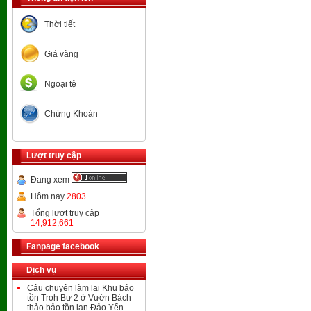
Thời tiết
Giá vàng
Ngoại tệ
Chứng Khoán
Lượt truy cập
Đang xem
Hôm nay
2803
Tổng lượt truy cập
14,912,661
Fanpage facebook
Dịch vụ
Câu chuyện làm lại Khu bảo
tồn Troh Bư 2 ở Vườn Bách
thảo bảo tồn lan Đảo Yến