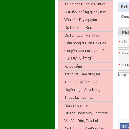
Trung học Buôn Ma Thuột
Bình
Sưu tầm những gì hay hay
Chưa 
Văn hóa Tây nguyên
Du lịch Buôn Đôn
Phả
Du lịch Buôn Ma Thuột
Tên 
*
Cẩm nang du lịch Dak Lak
Chuyện Dak Lak, Ban mê
Emai
*
LƯU BÀI VIẾT CŨ
4 + 5
*
Ký ức sống
Trang trại Heo rừng lai
Trang trại gà rừng lai
Huyền thọai Ama Kông
Thuốc lạ, mẹo hay
Nói về hoa mai
Du lịch Homestay, Farmstay
Voi Bản Đôn, Dak Lak
Du lịch …đi về miền ký ức