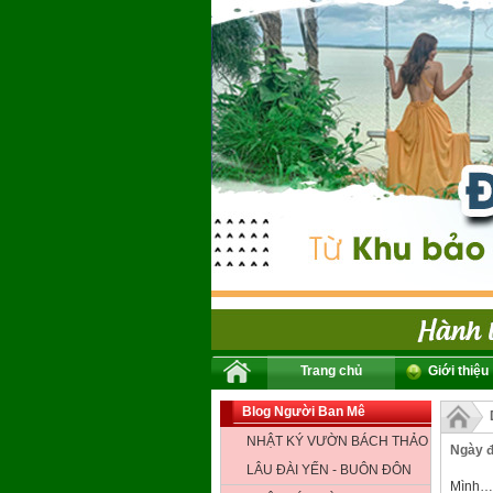
Trang chủ
Giới thiệu
Blog Người Ban Mê
NHẬT KÝ VƯỜN BÁCH THẢO
Ngày 
LÂU ĐÀI YẾN - BUÔN ĐÔN
Mình… 