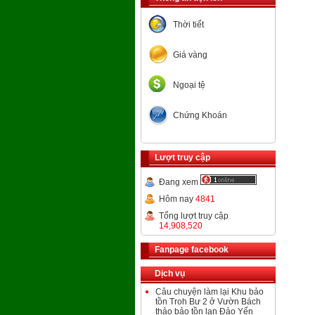
Thời tiết
Giá vàng
Ngoại tệ
Chứng Khoán
Lượt truy cập
Đang xem
Hôm nay
4841
Tổng lượt truy cập
14,908,520
Fanpage facebook
Dịch vụ
Câu chuyện làm lại Khu bảo
tồn Troh Bư 2 ở Vườn Bách
thảo bảo tồn lan Đảo Yến