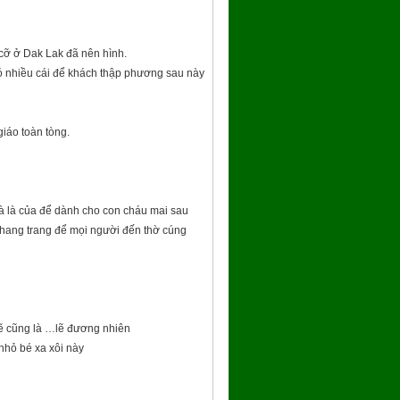
 cỡ ở Dak Lak đã nên hình.
ó nhiều cái để khách thập phương sau này
iáo toàn tòng.
à là của để dành cho con cháu mai sau
khang trang để mọi người đến thờ cúng
lẽ cũng là …lẽ đương nhiên
nhỏ bé xa xôi này