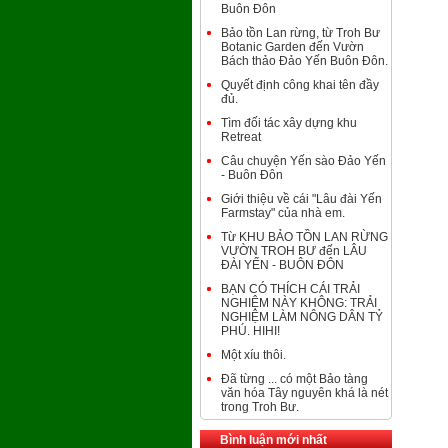
Buôn Đôn
Bảo tồn Lan rừng, từ Troh Bư
Botanic Garden đến Vườn
Bách thảo Đảo Yến Buôn Đôn.
Quyết định công khai tên đầy
đủ.
Tìm đối tác xây dựng khu
Retreat
Câu chuyện Yến sào Đảo Yến
- Buôn Đôn
Giới thiệu về cái "Lâu đài Yến
Farmstay" của nhà em.
Từ KHU BẢO TỒN LAN RỪNG
VƯỜN TROH BƯ đến LÂU
ĐÀI YẾN - BUÔN ĐÔN
BẠN CÓ THÍCH CÁI TRẢI
NGHIỆM NÀY KHÔNG: TRẢI
NGHIỆM LÀM NÔNG DÂN TỶ
PHÚ. HIHI!
Một xíu thôi.
Đã từng ... có một Bảo tàng
văn hóa Tây nguyên khá là nét
trong Troh Bư.
Bình luận mới nhất