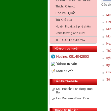
Các dị
Thích...Cẩm cù
Chó Phú Quốc
Mìn
Trà Khổ qua
Chù
Huyền thoại...cà phê chồn
Mìn
Phim trường ảnh cưới
Mùn
THẾ GIỚI HOA HỒNG
Ngà
Hỗ trợ trực tuyến
Thứ
Hotline: 0914042803
Ký 
Yahoo tư vấn
Ký 
Mail tư vấn
Chù
Số 
Liên kết Website
Khu Bảo tồn Lan rừng Troh
Bư
Lâu Đài Yến - Buôn Đôn
Thông tin tiện ích