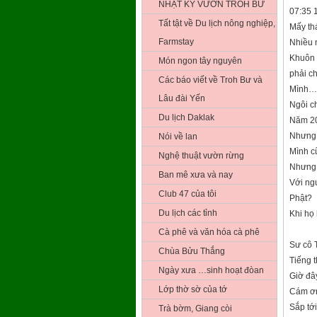
NHẬT KÝ VƯỜN TROH BƯ
07:35 
Tất tật về Du lịch nông nghiệp,
Mấy th
Farmstay
Nhiều 
Khuôn 
Món ngon tây nguyên
phải c
Các báo viết về Troh Bư và
Mình… 
Lâu đài Yến
Ngôi c
Du lịch Daklak
Năm 200
Nhưng 
Nói về lan
Mình c
Nghệ thuật vườn rừng
Nhưng 
Ban mê xưa và nay
Với ng
Club 47 của tôi
Phật?
Du lịch các tỉnh
Khi họ
Cà phê và văn hóa cà phê
Sư cô 
Chùa Bửu Thắng
Tiếng 
Ngày xưa …sinh hoạt đòan
Giờ đâ
Lớp thờ sờ của tớ
Cám ơn
Sắp tới
Trà bờm, Giang còi