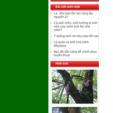
Bài viết mới nhất
Là...khu bảo tồn lan rừng tây
nguyên à?
Cà phê chồn, một hướng đi mới
nữa của vườn troh Bư nhà
mình?
Ý tưởng mới cho khu bảo tồn lan
Là quán cà phê nhà mình
đâyyyyyy
Bạn đã sẵn sàng để chinh phục
huyền thoại
Hình ảnh