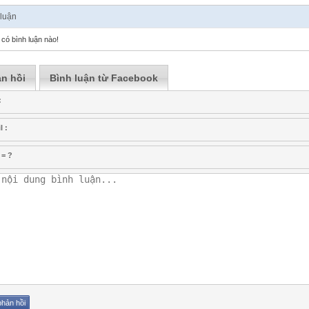
 luận
có bình luận nào!
n hồi
Bình luận từ Facebook
:
l :
 = ?