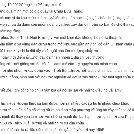
1 thg 10 2012Công khai
24
Lượt xem
0
áng qua mình mới có dịp quay lại Chùa Bửu Thắng.
nét mới ví dụ khu chùa chính… đã lên tới phần nóc, một ngôi chùa thuộc dạng tầm
viên chùa dù đang còn ngổn ngang vật liệu xây dựng nhưng cơ bản đã cho thấy c
hiêm ngưỡng.
phục Sư cô Thích Huệ Hướng vì với một khởi đầu không thể nói là thuận lợi
hùa nằm ở xa vùng dân cư và trong một khu vực gần như chỉ có dân… Thiên chúa g
1, nơi đây chỉ là đất rẫy và 1 ngôi nhà tôn cũ dựng chắp vá
ngay thời điểm ấy…nơi đây đã nhen nhóm 1 địa chỉ yêu thương
ũng có 1 nét giống với Sư cô là …đam mê cho 1 ý nguyện mà mình chọn
hơi nhỏ nhen, vì xây dựng vườn Troh Bư …trứơc hết là cho chính bản thân mình v
ười tu hành, hình như với họ ước nguyện để đời là xây dựng được một ngôi chùa 
 hết đời…ghi công họ chỉ là tấm bia đá nói sơ sài về những điều họ đã làm?
Thích Huệ Hướng thực sự làm được hơn rất nhiều các sư trụ trì nhiều chùa khác
thơm của chùa hiện đã vang rất xa,bá tánh thập phương về ủng hộ xây chùa to có 
y mình đã thấy yên tâm hơn với những mảnh đời bất hạnh nương trú nơi cửa Phật 
 Sư cô Thích Huệ Hướng và những Ni sư của chùa
 và có lẽ còn là rất lâu nữa mình sẽ còn gắn bó với nơi này. Hihi!