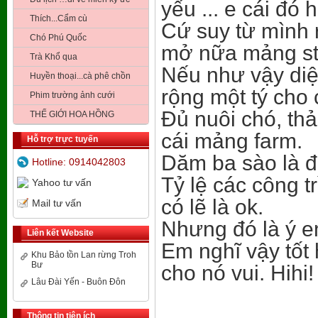
yếu ... e cái đó 
Thích...Cẩm cù
Cứ suy từ mình r
Chó Phú Quốc
mở nữa mảng st
Trà Khổ qua
Nếu như vậy diệ
Huyền thoại...cà phê chồn
rộng một tý cho
Phim trường ảnh cưới
Đủ nuôi chó, thả
THẾ GIỚI HOA HỒNG
cái mảng farm.
Hỗ trợ trực tuyến
Dăm ba sào là đ
Hotline: 0914042803
Tỷ lệ các công tr
Yahoo tư vấn
có lẽ là ok.
Mail tư vấn
Nhưng đó là ý em
Liên kết Website
Em nghĩ vậy tốt 
Khu Bảo tồn Lan rừng Troh
Bư
cho nó vui. Hihi!
Lâu Đài Yến - Buôn Đôn
Thông tin tiện ích