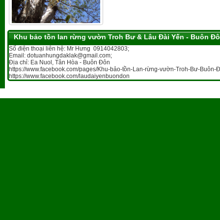
Khu bảo tồn lan rừng vườn Troh Bư & Lâu Đài Yến - Buôn Đ
Số điện thoại liên hệ: Mr Hưng 0914042803;
Email: dotuanhungdaklak@gmail.com;
Địa chỉ: Ea Nuol, Tân Hòa - Buôn Đôn
https://www.facebook.com/pages/Khu-bảo-tồn-Lan-rừng-vườn-Troh-Bư-Buôn-Đ
https://www.facebook.com/laudaiyenbuondon