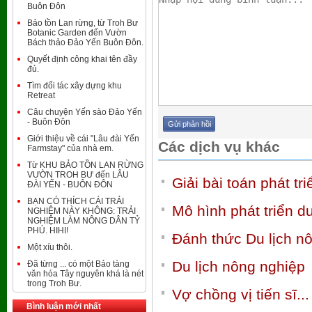
Buôn Đôn
Bảo tồn Lan rừng, từ Troh Bư
Botanic Garden đến Vườn
Bách thảo Đảo Yến Buôn Đôn.
Quyết định công khai tên đầy
đủ.
Tìm đối tác xây dựng khu
Retreat
Câu chuyện Yến sào Đảo Yến
- Buôn Đôn
Giới thiệu về cái "Lâu đài Yến
Các dịch vụ khác
Farmstay" của nhà em.
Từ KHU BẢO TỒN LAN RỪNG
VƯỜN TROH BƯ đến LÂU
Giải bài toán phát tr
ĐÀI YẾN - BUÔN ĐÔN
BẠN CÓ THÍCH CÁI TRẢI
Mô hình phát triển d
NGHIỆM NÀY KHÔNG: TRẢI
NGHIỆM LÀM NÔNG DÂN TỶ
PHÚ. HIHI!
Đánh thức Du lịch n
Một xíu thôi.
Du lịch nông nghiệp
Đã từng ... có một Bảo tàng
văn hóa Tây nguyên khá là nét
trong Troh Bư.
Vợ chồng vị tiến sĩ..
Bình luận mới nhất