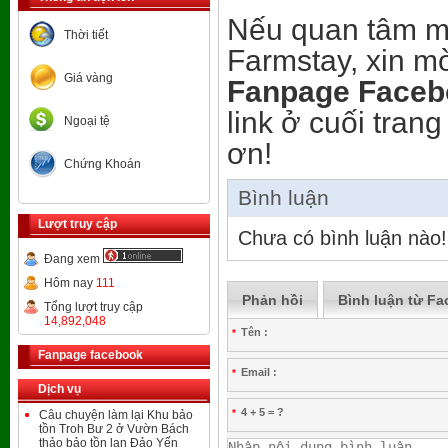
Nếu quan tâm m
Thời tiết
Farmstay, xin m
Giá vàng
Fanpage Faceb
link ở cuối tran
Ngoại tệ
ơn!
Chứng Khoán
Bình luận
Lượt truy cập
Chưa có bình luận nào!
Đang xem
Hôm nay
111
Phản hồi
Bình luận từ F
Tổng lượt truy cập
14,892,048
Tên :
*
Fanpage facebook
Email :
*
Dịch vụ
4 + 5 = ?
*
Câu chuyện làm lại Khu bảo
tồn Troh Bư 2 ở Vườn Bách
thảo bảo tồn lan Đảo Yến