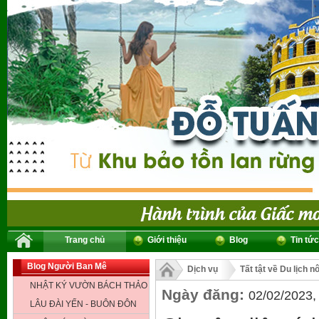
Trang chủ
Giới thiệu
Blog
Tin tức
Blog Người Ban Mê
Dịch vụ
Tất tật về Du lịch 
NHẬT KÝ VƯỜN BÁCH THẢO
Ngày đăng:
02/02/2023,
LÂU ĐÀI YẾN - BUÔN ĐÔN