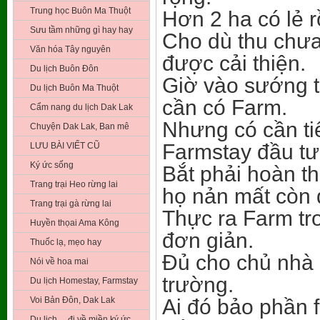
Trung học Buôn Ma Thuột
Hơn 2 ha có lẻ r
Sưu tầm những gì hay hay
Cho dù thu chưa
Văn hóa Tây nguyên
được cải thiện.
Du lịch Buôn Đôn
Giờ vào sướng t
Du lịch Buôn Ma Thuột
cần có Farm.
Cẩm nang du lịch Dak Lak
Nhưng có cần ti
Chuyện Dak Lak, Ban mê
Farmstay đầu tư 
LƯU BÀI VIẾT CŨ
Ký ức sống
Bắt phải hoàn t
Trang trại Heo rừng lai
họ nản mất còn 
Trang trại gà rừng lai
Thực ra Farm tro
Huyền thọai Ama Kông
đơn giản.
Thuốc lạ, mẹo hay
Đủ cho chủ nhà 
Nói về hoa mai
trường.
Du lịch Homestay, Farmstay
Voi Bản Đôn, Dak Lak
Ai đó bảo phần f
Du lịch …đi về miền ký ức