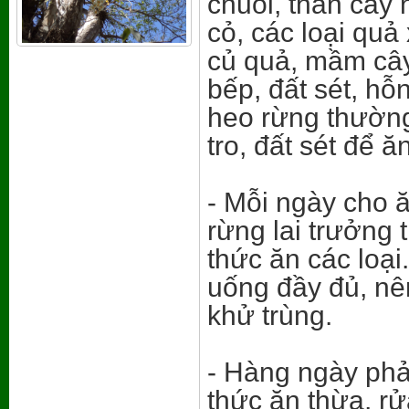
chuối, thân cây 
cỏ, các loại quả 
củ quả, mầm cây,
bếp, đất sét, hỗ
heo rừng thường
tro, đất sét để ăn
- Mỗi ngày cho 
rừng lai trưởng 
thức ăn các loạ
uống đầy đủ, n
khử trùng.
- Hàng ngày phải
thức ăn thừa, r