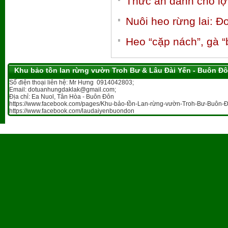
Thức ăn dành cho lợ
Nuôi heo rừng lai: Đ
Heo “cặp nách”, gà “
Khu bảo tồn lan rừng vườn Troh Bư & Lâu Đài Yến - Buôn Đ
Số điện thoại liên hệ: Mr Hưng 0914042803;
Email: dotuanhungdaklak@gmail.com;
Địa chỉ: Ea Nuol, Tân Hòa - Buôn Đôn
https://www.facebook.com/pages/Khu-bảo-tồn-Lan-rừng-vườn-Troh-Bư-Buôn-Đ
https://www.facebook.com/laudaiyenbuondon