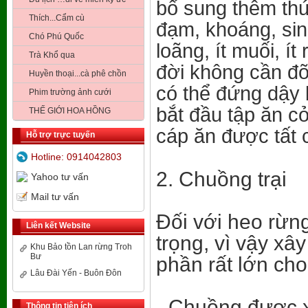
bổ sung thêm thứ
Thích...Cẩm cù
đạm, khoáng, sin
Chó Phú Quốc
loãng, ít muối, í
Trà Khổ qua
đời không cần đỡ
Huyền thoại...cà phê chồn
có thể đứng dậy 
Phim trường ảnh cưới
bắt đầu tập ăn cỏ
THẾ GIỚI HOA HỒNG
cáp ăn được tất c
Hỗ trợ trực tuyến
Hotline: 0914042803
2. Chuồng trại
Yahoo tư vấn
Mail tư vấn
Đối với heo rừng
Liên kết Website
trọng, vì vậy xâ
Khu Bảo tồn Lan rừng Troh
Bư
phần rất lớn ch
Lâu Đài Yến - Buôn Đôn
- Chuồng được 
Thông tin tiện ích