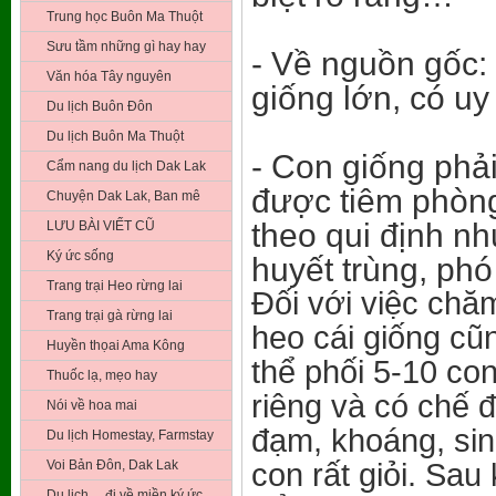
Trung học Buôn Ma Thuột
Sưu tầm những gì hay hay
- Về nguồn gốc:
Văn hóa Tây nguyên
giống lớn, có uy
Du lịch Buôn Đôn
Du lịch Buôn Ma Thuột
- Con giống phả
Cẩm nang du lịch Dak Lak
được tiêm phòng
Chuyện Dak Lak, Ban mê
theo qui định nh
LƯU BÀI VIẾT CŨ
Ký ức sống
huyết trùng, ph
Trang trại Heo rừng lai
Đối với việc chă
Trang trại gà rừng lai
heo cái giống cũ
Huyền thọai Ama Kông
thể phối 5-10 con
Thuốc lạ, mẹo hay
riêng và có chế đ
Nói về hoa mai
đạm, khoáng, sin
Du lịch Homestay, Farmstay
Voi Bản Đôn, Dak Lak
con rất giỏi. Sau
Du lịch …đi về miền ký ức