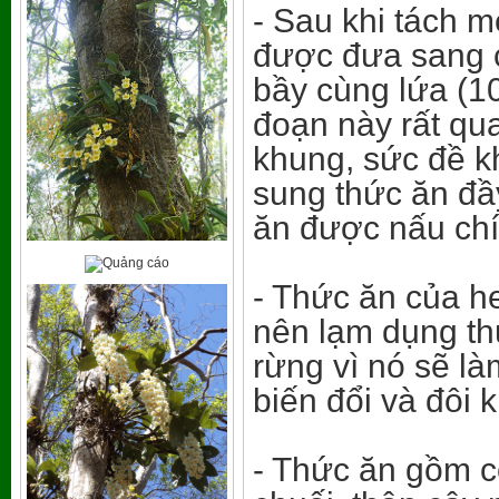
- Sau khi tách m
được đưa sang c
bầy cùng lứa (1
đoạn này rất qu
khung, sức đề kh
sung thức ăn đầ
ăn được nấu chí
- Thức ăn của h
nên lạm dụng th
rừng vì nó sẽ l
biến đổi và đôi k
- Thức ăn gồm có