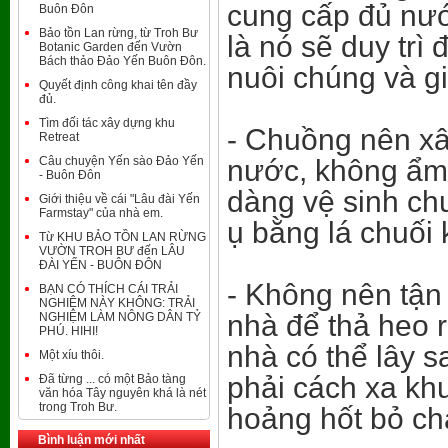
cung cấp đủ nư
Buôn Đôn
Bảo tồn Lan rừng, từ Troh Bư
là nó sẽ duy trì
Botanic Garden đến Vườn
Bách thảo Đảo Yến Buôn Đôn.
nuôi chúng và g
Quyết định công khai tên đầy
đủ.
Tìm đối tác xây dựng khu
- Chuồng nên xây
Retreat
Câu chuyện Yến sào Đảo Yến
nước, không ẩm
- Buôn Đôn
dàng vệ sinh ch
Giới thiệu về cái "Lâu đài Yến
Farmstay" của nhà em.
ụ bằng lá chuối
Từ KHU BẢO TỒN LAN RỪNG
VƯỜN TROH BƯ đến LÂU
ĐÀI YẾN - BUÔN ĐÔN
- Không nên tận
BẠN CÓ THÍCH CÁI TRẢI
NGHIỆM NÀY KHÔNG: TRẢI
nhà để thả heo 
NGHIỆM LÀM NÔNG DÂN TỶ
PHÚ. HIHI!
nhà có thể lây s
Một xíu thôi.
phải cách xa kh
Đã từng ... có một Bảo tàng
văn hóa Tây nguyên khá là nét
trong Troh Bư.
hoảng hốt bỏ ch
Bình luận mới nhất