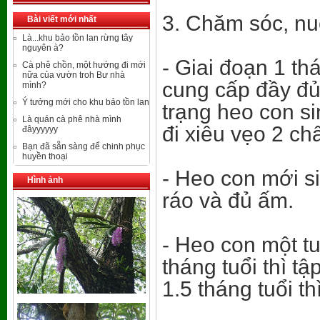
3. Chăm sóc, n
Bài viết mới nhất
Là...khu bảo tồn lan rừng tây
nguyên à?
- Giai đoạn 1 t
Cà phê chồn, một hướng đi mới
nữa của vườn troh Bư nhà
cung cấp đầy đủ 
mình?
Ý tưởng mới cho khu bảo tồn lan
trạng heo con si
Là quán cà phê nhà mình
đi xiêu vẹo 2 c
đâyyyyyy
Bạn đã sẵn sàng để chinh phục
huyền thoại
- Heo con mới s
Hình ảnh
ráo và đủ ấm.
- Heo con một tu
tháng tuổi thì t
1.5 tháng tuổi th