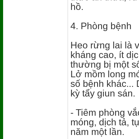
hồ.
4. Phòng bệnh
Heo rừng lai là 
kháng cao, ít dị
thường bị một số
Lở mồm long món
số bệnh khác...
kỳ tẩy giun sán.
- Tiêm phòng vắ
móng, dịch tả, 
năm một lần.