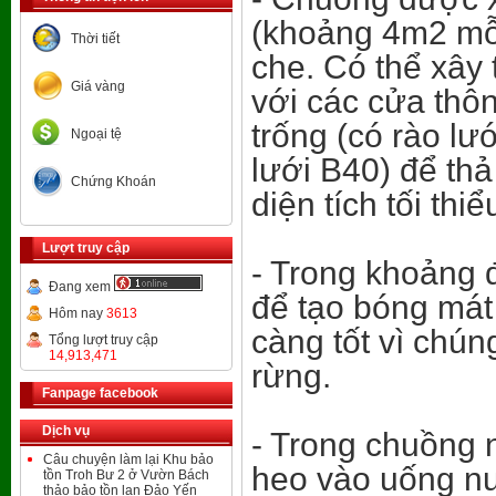
(khoảng 4m2 mỗi
Thời tiết
che. Có thể xây 
Giá vàng
với các cửa thô
trống (có rào lư
Ngoại tệ
lưới B40) để th
Chứng Khoán
diện tích tối thi
Lượt truy cập
- Trong khoảng 
Đang xem
để tạo bóng mát
Hôm nay
3613
càng tốt vì chún
Tổng lượt truy cập
14,913,471
rừng.
Fanpage facebook
Dịch vụ
- Trong chuồng 
Câu chuyện làm lại Khu bảo
heo vào uống n
tồn Troh Bư 2 ở Vườn Bách
thảo bảo tồn lan Đảo Yến