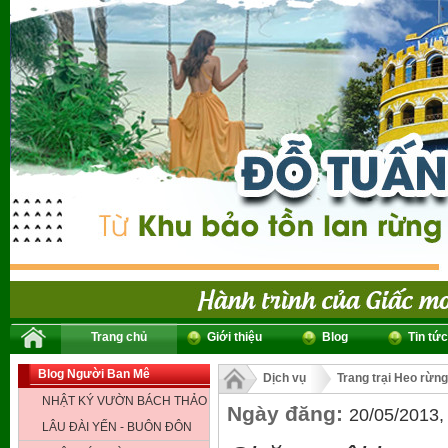
Trang chủ
Giới thiệu
Blog
Tin tức
Blog Người Ban Mê
Dịch vụ
Trang trại Heo rừng 
NHẬT KÝ VƯỜN BÁCH THẢO
Ngày đăng:
20/05/2013,
LÂU ĐÀI YẾN - BUÔN ĐÔN