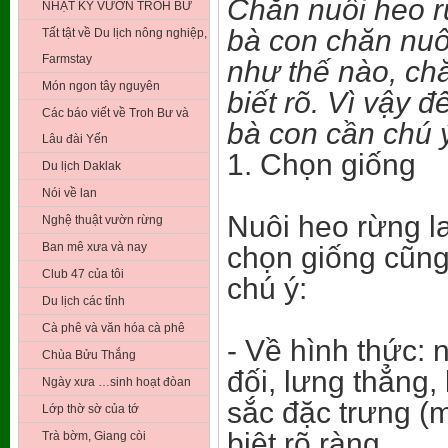
Chăn nuôi heo r
NHẬT KÝ VƯỜN TROH BƯ
bà con chăn nuô
Tất tật về Du lịch nông nghiệp,
Farmstay
như thế nào, chă
Món ngon tây nguyên
biết rõ. Vì vậy 
Các báo viết về Troh Bư và
bà con cần chú ý
Lâu đài Yến
1. Chọn giống
Du lịch Daklak
Nói về lan
Nuôi heo rừng l
Nghệ thuật vườn rừng
Ban mê xưa và nay
chọn giống cũng 
Club 47 của tôi
chú ý:
Du lịch các tỉnh
Cà phê và văn hóa cà phê
- Về hình thức:
Chùa Bửu Thắng
đối, lưng thẳng
Ngày xưa …sinh hoạt đòan
sắc đặc trưng (
Lớp thờ sờ của tớ
biệt rõ ràng…
Trà bờm, Giang còi