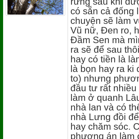
rừng sau khi đư
có sẵn cả đống 
chuyện sẽ làm vư
Vũ nữ, Đen ro, h
Đầm Sen mà mìn
ra sẽ để sau thô
hay có tiền là 
là bọn hay ra ki
to) nhưng phương
đầu tư rất nhiề
làm ở quanh Lâu
nhà lan và có t
nhà Lưng đồi để
hay chăm sóc. C
phương án làm 