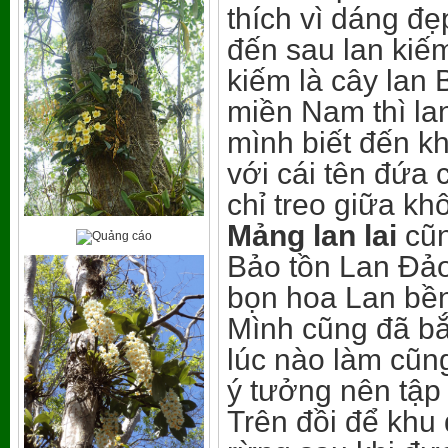
thích vì dáng đẹp
đến sau lan kiế
kiếm là cây lan
miền Nam thì lan
mình biết đến kh
với cái tên đứa c
chỉ treo giữa kh
Mảng lan lai
cũn
Bảo tồn Lan Đảo
bọn hoa Lan bề
Mình cũng đã bắ
lúc nào làm cũn
ý tưởng nên tập 
Trên đồi để khu