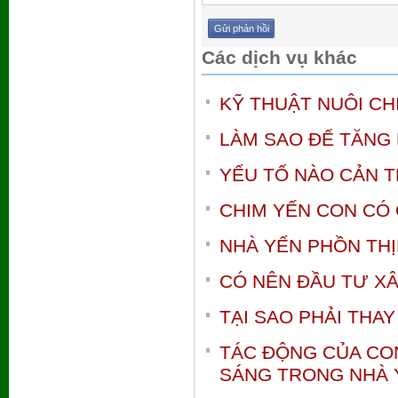
Các dịch vụ khác
KỸ THUẬT NUÔI C
LÀM SAO ĐỂ TĂNG
YẾU TỐ NÀO CẢN T
CHIM YẾN CON CÓ 
NHÀ YẾN PHỒN THỊ
CÓ NÊN ĐẦU TƯ XÂ
TẠI SAO PHẢI THA
TÁC ĐỘNG CỦA CO
SÁNG TRONG NHÀ 