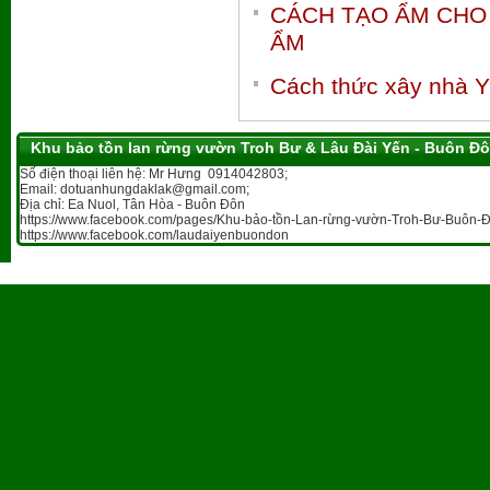
CÁCH TẠO ẨM CHO
ẨM
Cách thức xây nhà 
Khu bảo tồn lan rừng vườn Troh Bư & Lâu Đài Yến - Buôn Đ
Số điện thoại liên hệ: Mr Hưng 0914042803;
Email: dotuanhungdaklak@gmail.com;
Địa chỉ: Ea Nuol, Tân Hòa - Buôn Đôn
https://www.facebook.com/pages/Khu-bảo-tồn-Lan-rừng-vườn-Troh-Bư-Buôn-Đ
https://www.facebook.com/laudaiyenbuondon