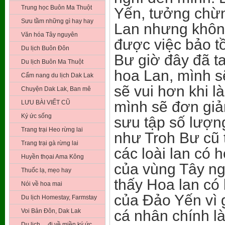
Trung học Buôn Ma Thuột
Yến, tưởng chừn
Sưu tầm những gì hay hay
Lan nhưng không
Văn hóa Tây nguyên
được việc bảo tồ
Du lịch Buôn Đôn
Bư giờ đây đã t
Du lịch Buôn Ma Thuột
hoa Lan, mình s
Cẩm nang du lịch Dak Lak
sẽ vui hơn khi 
Chuyện Dak Lak, Ban mê
mình sẽ đơn giả
LƯU BÀI VIẾT CŨ
Ký ức sống
sưu tập số lượn
Trang trại Heo rừng lai
như Troh Bư cũ 
Trang trại gà rừng lai
các loài lan có h
Huyền thọai Ama Kông
của vùng Tây ng
Thuốc lạ, mẹo hay
thấy Hoa lan có 
Nói về hoa mai
của Đảo Yến vì 
Du lịch Homestay, Farmstay
Voi Bản Đôn, Dak Lak
cá nhân chính l
Du lịch …đi về miền ký ức