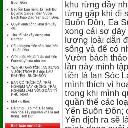
khu rừng đầy nh
Buôn Đôn
Bảo tồn Lan rừng, từ Troh Bư
từng gặp khi đi 
Botanic Garden đến Vườn
Bách thảo Đảo Yến Buôn Đôn.
Buôn Đôn, Ea Sú
Quyết định công khai tên đầy
đủ.
xong cái sợ dây
Tìm đối tác xây dựng khu
lượng loài dẫn 
Retreat
Câu chuyện Yến sào Đảo Yến
sống và để có 
- Buôn Đôn
Vườn bách thảo
Giới thiệu về cái "Lâu đài Yến
Farmstay" của nhà em.
lần này mình tập
Từ KHU BẢO TỒN LAN RỪNG
VƯỜN TROH BƯ đến LÂU
tiền là lan Sóc 
ĐÀI YẾN - BUÔN ĐÔN
mình thích vì ho
BẠN CÓ THÍCH CÁI TRẢI
NGHIỆM NÀY KHÔNG: TRẢI
trong khi mình 
NGHIỆM LÀM NÔNG DÂN TỶ
PHÚ. HIHI!
quần thể các lo
Một xíu thôi.
Yến Buôn Đôn; c
Đã từng ... có một Bảo tàng
văn hóa Tây nguyên khá là nét
trong Troh Bư.
Yến dịch ra sẽ 
Bình luận mới nhất