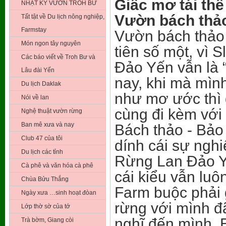
Giấc mơ tái thể
NHẬT KÝ VƯỜN TROH BƯ
Vườn bách thả
Tất tật về Du lịch nông nghiệp,
Farmstay
Vườn bách thảo
Món ngon tây nguyên
tiên số một, vì 
Các báo viết về Troh Bư và
Đảo Yến vẫn là 
Lâu đài Yến
nay, khi mà mìn
Du lịch Daklak
như mơ ước thì đ
Nói về lan
cùng đi kèm với
Nghệ thuật vườn rừng
Ban mê xưa và nay
Bách thảo - Bảo
Club 47 của tôi
dính cái sự ngh
Du lịch các tỉnh
Rừng Lan Đảo Y
Cà phê và văn hóa cà phê
cái kiểu vẫn luô
Chùa Bửu Thắng
Farm buộc phải 
Ngày xưa …sinh hoạt đòan
rừng với mình đã
Lớp thờ sờ của tớ
nghĩ đến mình. B
Trà bờm, Giang còi