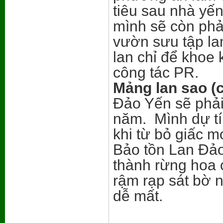
tiêu sau nhà yến
mình sẽ còn phả
vườn sưu tập la
lan chỉ để khoe
công tác PR.
Mảng lan sao (
Đảo Yến sẽ phải
năm. Mình dự tí
khi từ bỏ giấc 
Bảo tồn Lan Đảo
thành rừng hoa 
rậm rạp sát bờ 
dễ mất.