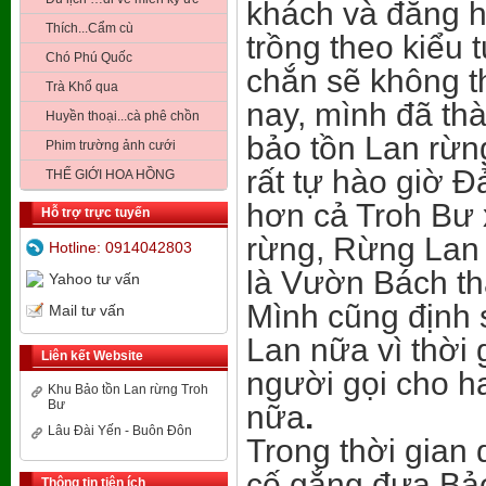
khách và đăng hì
Thích...Cẩm cù
trồng theo kiểu 
Chó Phú Quốc
chắn sẽ không th
Trà Khổ qua
nay, mình đã thà
Huyền thoại...cà phê chồn
bảo tồn Lan rừn
Phim trường ảnh cưới
rất tự hào giờ Đ
THẾ GIỚI HOA HỒNG
hơn cả Troh Bư 
Hỗ trợ trực tuyến
rừng, Rừng Lan 
Hotline: 0914042803
là Vườn Bách th
Yahoo tư vấn
Mình cũng định 
Mail tư vấn
Lan nữa vì thời
Liên kết Website
người gọi cho h
Khu Bảo tồn Lan rừng Troh
Bư
nữa
.
Lâu Đài Yến - Buôn Đôn
Trong thời gian
cố gắng đưa Bảo
Thông tin tiện ích