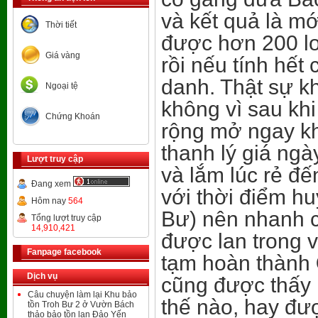
và kết quả là m
Thời tiết
được hơn 200 lo
Giá vàng
rồi nếu tính hết
danh. Thật sự k
Ngoại tệ
không vì sau khi
Chứng Khoán
rộng mở ngay kh
thanh lý giá ngà
Lượt truy cập
và lắm lúc rẻ đế
Đang xem
với thời điểm h
Hôm nay
564
Bư) nên nhanh 
Tổng lượt truy cập
14,910,421
được lan trong v
Fanpage facebook
tạm hoàn thành
Dịch vụ
cũng được thấy 
Câu chuyện làm lại Khu bảo
thế nào, hay đư
tồn Troh Bư 2 ở Vườn Bách
thảo bảo tồn lan Đảo Yến