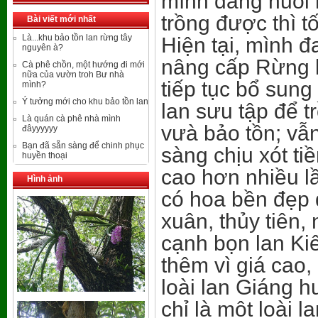
mình đang nuôi 
trồng được thì tố
Bài viết mới nhất
Là...khu bảo tồn lan rừng tây
Hiện tại, mình 
nguyên à?
nâng cấp Rừng 
Cà phê chồn, một hướng đi mới
nữa của vườn troh Bư nhà
tiếp tục bổ sung
mình?
Ý tưởng mới cho khu bảo tồn lan
lan sưu tập để t
Là quán cà phê nhà mình
vưà bảo tồn; vẫ
đâyyyyyy
Bạn đã sẵn sàng để chinh phục
sàng chịu xót ti
huyền thoại
cao hơn nhiều l
Hình ảnh
có hoa bền đẹp đ
xuân, thủy tiên,
cạnh bọn lan Ki
thêm vì giá cao,
loài lan Giáng h
chỉ là một loài