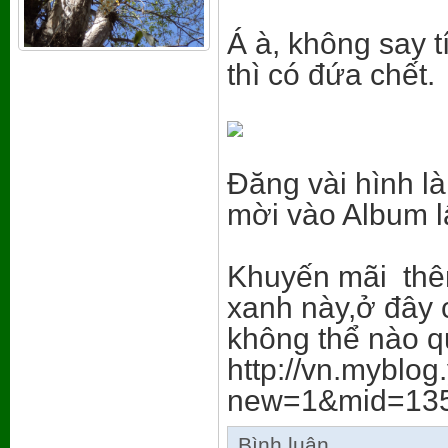
Á à, không say t
thì có đứa chết.
Đăng vài hình l
mời vào Album l
Khuyến mãi thêm
xanh này,ở đây 
không thể nào 
http://vn.myblo
new=1&mid=13
Bình luận