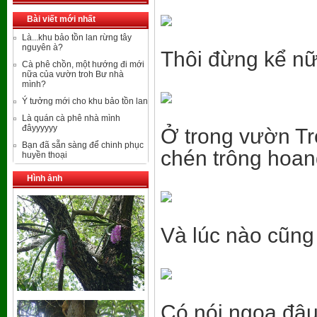
Bài viết mới nhất
Là...khu bảo tồn lan rừng tây
nguyên à?
Thôi đừng kể n
Cà phê chồn, một hướng đi mới
nữa của vườn troh Bư nhà
mình?
Ý tưởng mới cho khu bảo tồn lan
Là quán cà phê nhà mình
đâyyyyyy
Ở trong vườn Tr
Bạn đã sẵn sàng để chinh phục
chén trông hoan
huyền thoại
Hình ảnh
Và lúc nào cũng 
Có nói ngoa đâu