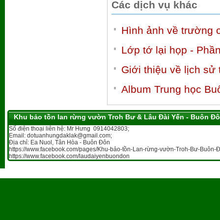
Các dịch vụ khác
Hình ảnh về trường 
Lớp tớ lại họp - Phầ
Giới thiệu về lịch s
Album Trung học Bu
Khu bảo tồn lan rừng vườn Troh Bư & Lâu Đài Yến - Buôn Đ
Số điện thoại liên hệ: Mr Hưng 0914042803;
Email: dotuanhungdaklak@gmail.com;
Địa chỉ: Ea Nuol, Tân Hòa - Buôn Đôn
https://www.facebook.com/pages/Khu-bảo-tồn-Lan-rừng-vườn-Troh-Bư-Buôn-Đ
https://www.facebook.com/laudaiyenbuondon