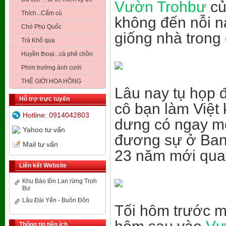
Vườn Trohbư
củ
Thích...Cẩm cù
không đến nỗi nà
Chó Phú Quốc
giống nhà trong 
Trà Khổ qua
Huyền thoại...cà phê chồn
Phim trường ảnh cưới
THẾ GIỚI HOA HỒNG
Lâu nay tụ họp 
Hỗ trợ trực tuyến
cô bạn làm Việt 
Hotline: 0914042803
dưng có ngay mộ
Yahoo tư vấn
đương sự ở Ban
Mail tư vấn
23 năm mới quay 
Liên kết Website
Khu Bảo tồn Lan rừng Troh
Bư
Lâu Đài Yến - Buôn Đôn
Tối hôm trước m
Thông tin tiện ích