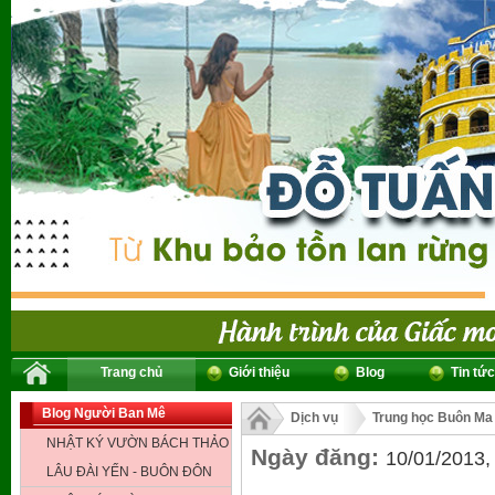
Trang chủ
Giới thiệu
Blog
Tin tức
Blog Người Ban Mê
Dịch vụ
Trung học Buôn Ma
NHẬT KÝ VƯỜN BÁCH THẢO
Ngày đăng:
10/01/2013,
LÂU ĐÀI YẾN - BUÔN ĐÔN