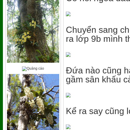
Chuyển sang chư
ra lớp 9b mình t
Đứa nào cũng hát
gầm sân khấu cả
Kể ra say cũng l