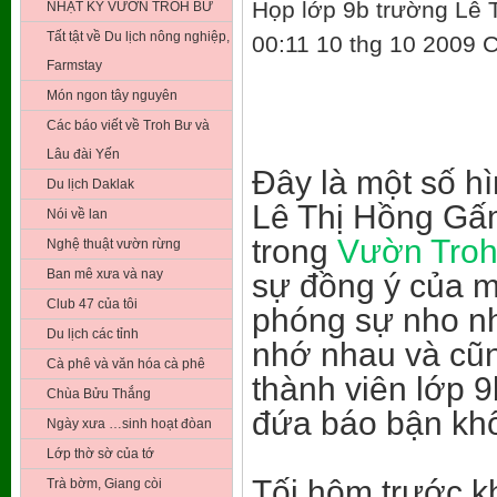
Họp lớp 9b trường Lê
NHẬT KÝ VƯỜN TROH BƯ
Tất tật về Du lịch nông nghiệp,
00:11 10 thg 10 2009
C
Farmstay
Món ngon tây nguyên
Các báo viết về Troh Bư và
Lâu đài Yến
Đây là một số h
Du lịch Daklak
Lê Thị Hồng Gấ
Nói về lan
trong
Vườn Tro
Nghệ thuật vườn rừng
Ban mê xưa và nay
sự đồng ý của m
Club 47 của tôi
phóng sự nho nh
Du lịch các tỉnh
nhớ nhau và cũn
Cà phê và văn hóa cà phê
thành viên lớp 
Chùa Bửu Thắng
đứa báo bận khô
Ngày xưa …sinh hoạt đòan
Lớp thờ sờ của tớ
Tối hôm trước k
Trà bờm, Giang còi