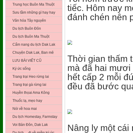
Trung học Buôn Ma Thuột
tiếc. Hôm nay m
Sưu tầm những gì hay hay
đánh chén nên p
Văn hóa Tây nguyên
Du lịch Buôn Đôn
Du lịch Buôn Ma Thuột
Cẩm nang du lịch Dak Lak
Chuyện Dak Lak, Ban mê
Thời gian thấm t
LƯU BÀI VIẾT CŨ
mà đã hai mươi 
Ký ức sống
hết cấp 2 mỗi đứ
Trang trại Heo rừng lai
đều đã bước qua
Trang trại gà rừng lai
Huyền thọai Ama Kông
Thuốc lạ, mẹo hay
Nói về hoa mai
Du lịch Homestay, Farmstay
Voi Bản Đôn, Dak Lak
Nâng ly một cái 
Du lịch …đi về miền ký ức