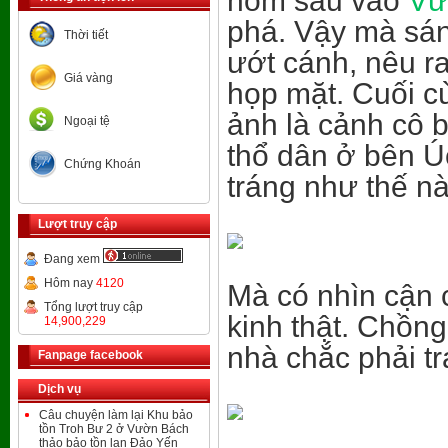
hôm sau vào
Vư
phá. Vậy mà sáng
Thời tiết
ướt cánh, nêu ra
Giá vàng
họp mặt. Cuối cù
ảnh là cảnh cô b
Ngoại tệ
thổ dân ở bên Ú
Chứng Khoán
tráng như thế nà
Lượt truy cập
Đang xem
Hôm nay
4120
Mà có nhìn cận 
Tổng lượt truy cập
kinh thật. Chồn
14,900,229
nhà chắc phải t
Fanpage facebook
Dịch vụ
Câu chuyện làm lại Khu bảo
tồn Troh Bư 2 ở Vườn Bách
thảo bảo tồn lan Đảo Yến