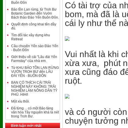
Buôn Đôn
Có tài trợ của 
Bảo tồn Lan rừng, từ Troh Bư
bom, mà đã là u
Botanic Garden đến Vườn
Bách thảo Đảo Yến Buôn Đôn.
cái ly như thế n
Quyết định công khai tên đầy
đủ.
Tìm đối tác xây dựng khu
Retreat
Câu chuyện Yến sào Đảo Yến
- Buôn Đôn
Vui nhất là khi 
Giới thiệu về cái "Lâu đài Yến
xừa xưa, phút nó
Farmstay" của nhà em.
Từ KHU BẢO TỒN LAN RỪNG
xưa cũng đáo để
VƯỜN TROH BƯ đến LÂU
ĐÀI YẾN - BUÔN ĐÔN
ruột.
BẠN CÓ THÍCH CÁI TRẢI
NGHIỆM NÀY KHÔNG: TRẢI
NGHIỆM LÀM NÔNG DÂN TỶ
PHÚ. HIHI!
Một xíu thôi.
Đã từng ... có một Bảo tàng
và có người còn
văn hóa Tây nguyên khá là nét
trong Troh Bư.
chuyện tưởng nh
Bình luận mới nhất